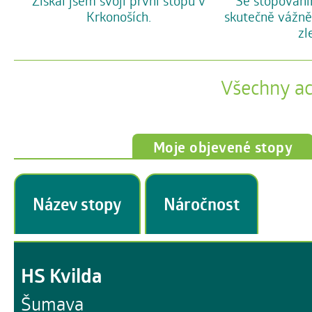
Se stopování
Získal jsem svoji první stopu v
skutečně vážně
Krkonoších.
zl
Všechny a
Moje objevené stopy
Název stopy
Náročnost
HS Kvilda
Šumava