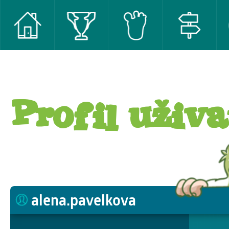
Profil uživa
alena.pavelkova