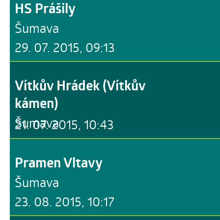
HS Prášily
Šumava
29. 07. 2015, 09:13
Vítkův Hrádek (Vítkův
kámen)
Šumava
21. 07. 2015, 10:43
Pramen Vltavy
Šumava
23. 08. 2015, 10:17