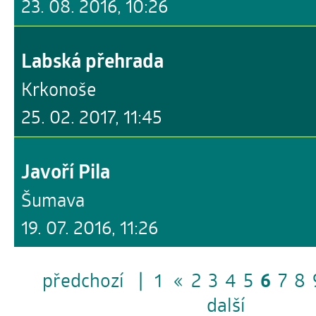
23. 08. 2016, 10:26
Labská přehrada
Krkonoše
25. 02. 2017, 11:45
Javoří Pila
Šumava
19. 07. 2016, 11:26
předchozí
|
1
«
2
3
4
5
6
7
8
další