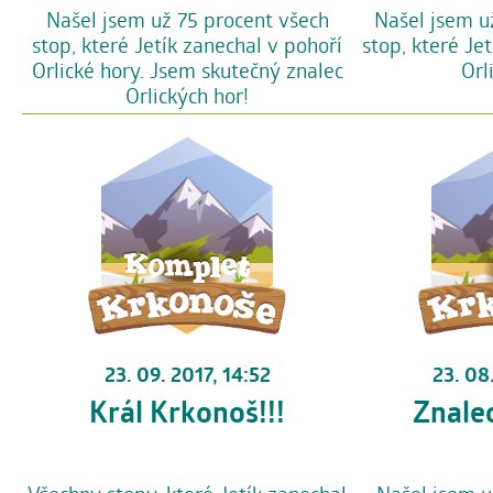
Našel jsem už 75 procent všech
Našel jsem u
stop, které Jetík zanechal v pohoří
stop, které Je
Orlické hory. Jsem skutečný znalec
Orl
Orlických hor!
23. 09. 2017, 14:52
23. 08
Král Krkonoš!!!
Znale