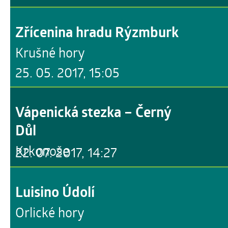
Zřícenina hradu Rýzmburk
Krušné hory
25. 05. 2017, 15:05
Vápenická stezka – Černý
Důl
Krkonoše
22. 07. 2017, 14:27
Luisino Údolí
Orlické hory