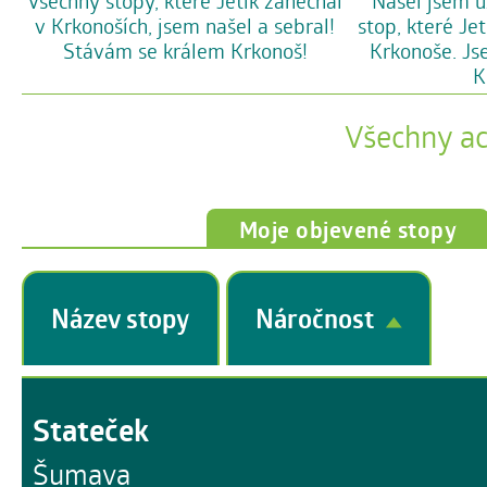
Všechny stopy, které Jetík zanechal
Našel jsem u
v Krkonoších, jsem našel a sebral!
stop, které Je
Stávám se králem Krkonoš!
Krkonoše. Js
K
Všechny a
Moje objevené stopy
Název stopy
Náročnost
Stateček
Šumava