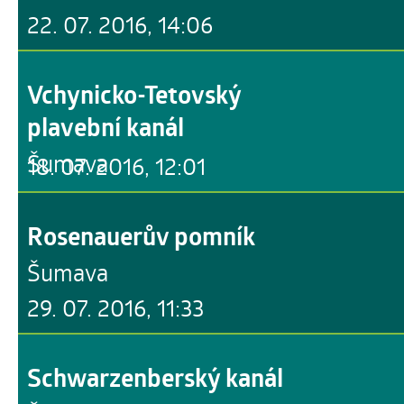
22. 07. 2016, 14:06
Vchynicko-Tetovský
plavební kanál
Šumava
18. 07. 2016, 12:01
Rosenauerův pomník
Šumava
29. 07. 2016, 11:33
Schwarzenberský kanál