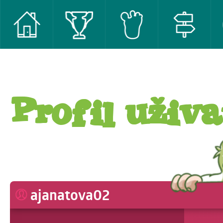
Profil uživa
ajanatova02