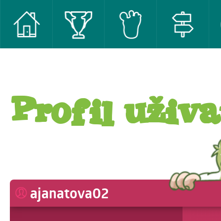
Profil uživa
ajanatova02