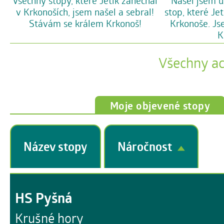
Všechny stopy, které Jetík zanechal
Našel jsem u
v Krkonoších, jsem našel a sebral!
stop, které Je
Stávám se králem Krkonoš!
Krkonoše. Js
K
Všechny a
Moje objevené stopy
Název stopy
Náročnost
HS Pyšná
Krušné hory