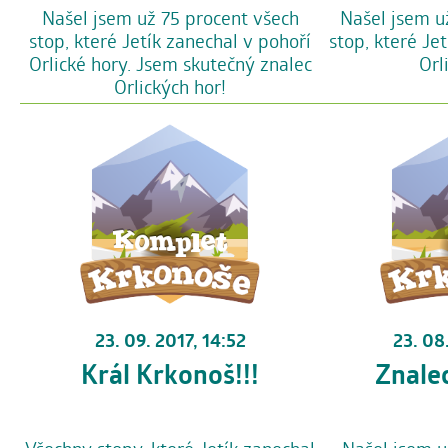
Našel jsem už 75 procent všech
Našel jsem u
stop, které Jetík zanechal v pohoří
stop, které Je
Orlické hory. Jsem skutečný znalec
Orl
Orlických hor!
23. 09. 2017, 14:52
23. 08
Král Krkonoš!!!
Znale