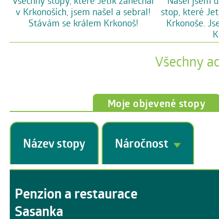
Všechny stopy, které Jetík zanechal
Našel jsem u
v Krkonoších, jsem našel a sebral!
stop, které Je
Stávám se králem Krkonoš!
Krkonoše. Js
K
Všechny a
Moje objevené stopy
Název stopy
Náročnost
Penzion a restaurace
Sasanka