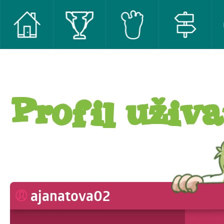
Profil uživa
ajanatova02