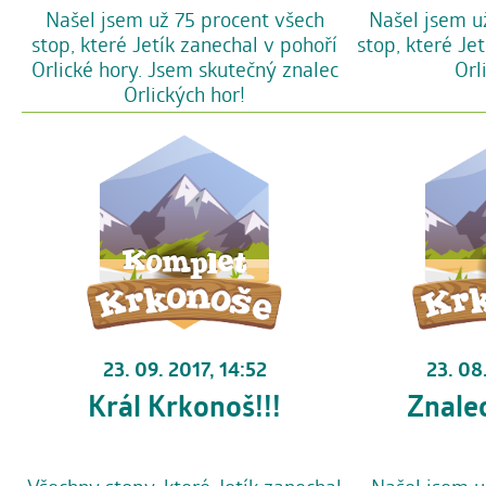
Našel jsem už 75 procent všech
Našel jsem u
stop, které Jetík zanechal v pohoří
stop, které Je
Orlické hory. Jsem skutečný znalec
Orl
Orlických hor!
23. 09. 2017, 14:52
23. 08
Král Krkonoš!!!
Znale