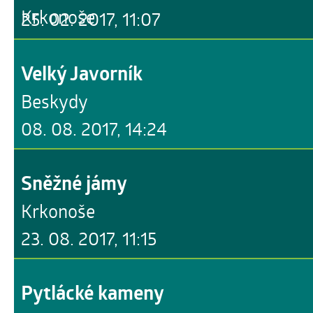
Krkonoše
25. 02. 2017, 11:07
Velký Javorník
Beskydy
08. 08. 2017, 14:24
Sněžné jámy
Krkonoše
23. 08. 2017, 11:15
Pytlácké kameny