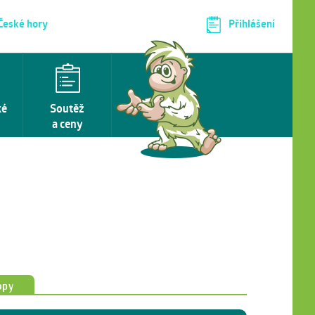
 České hory
Přihlášení
ké
Soutěž
a ceny
opy