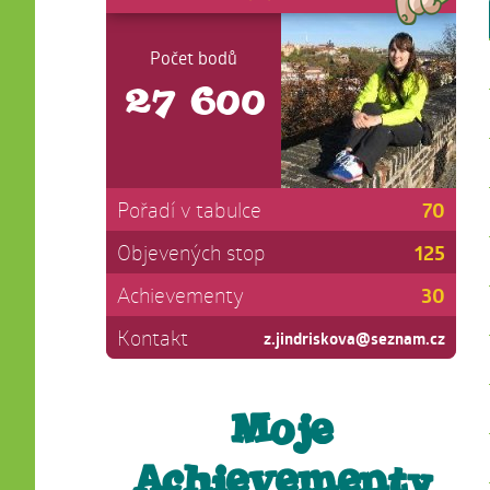
Počet bodů
27 600
70
Pořadí v tabulce
125
Objevených stop
30
Achievementy
Kontakt
z.jindriskova@seznam.cz
Moje
Achievementy