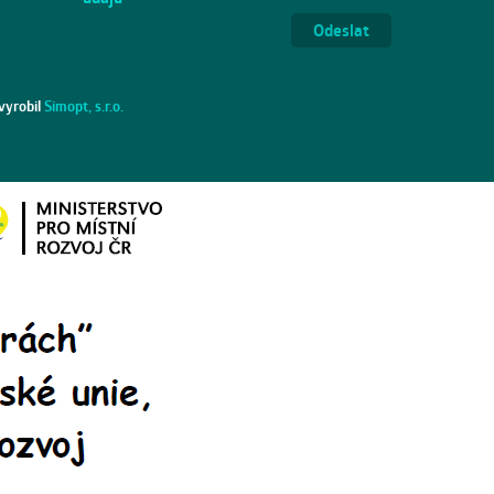
vyrobil
Simopt, s.r.o.