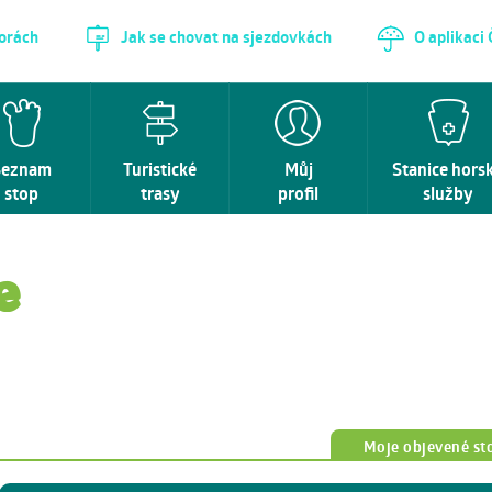
horách
Jak se chovat na sjezdovkách
O aplikaci
Seznam
Turistické
Můj
Stanice hors
stop
trasy
profil
služby
e
Moje objevené st