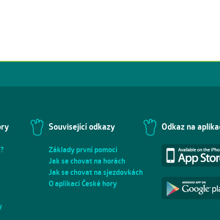
ory
Související odkazy
Odkaz na aplika
e?
Základy první pomoci
Jak se chovat na horách
Jak se chovat na sjezdovkách
O aplikaci České hory
y