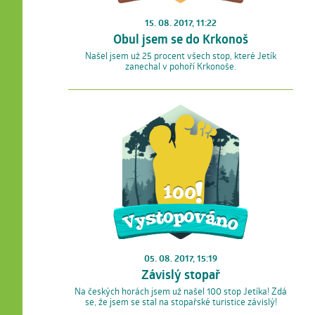
15. 08. 2017, 11:22
Obul jsem se do Krkonoš
Našel jsem už 25 procent všech stop, které Jetík
zanechal v pohoří Krkonoše.
05. 08. 2017, 15:19
Závislý stopař
Na českých horách jsem už našel 100 stop Jetíka! Zdá
se, že jsem se stal na stopařské turistice závislý!