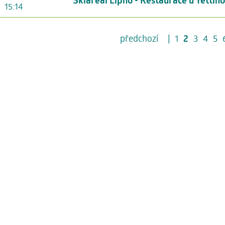
Skiareál Lipno - Restaurace u Yettiho
15:14
předchozí
|
1
2
3
4
5