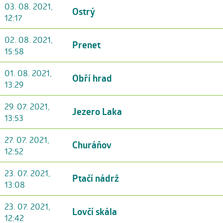
03. 08. 2021,
Ostrý
12:17
02. 08. 2021,
Prenet
15:58
01. 08. 2021,
Obří hrad
13:29
29. 07. 2021,
Jezero Laka
13:53
27. 07. 2021,
Churáňov
12:52
23. 07. 2021,
Ptačí nádrž
13:08
23. 07. 2021,
Lovčí skála
12:42