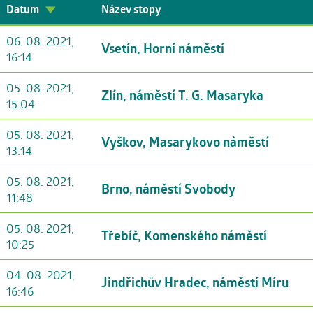
Datum
Název stopy
06. 08. 2021,
Vsetín, Horní náměstí
16:14
05. 08. 2021,
Zlín, náměstí T. G. Masaryka
15:04
05. 08. 2021,
Vyškov, Masarykovo náměstí
13:14
05. 08. 2021,
Brno, náměstí Svobody
11:48
05. 08. 2021,
Třebíč, Komenského náměstí
10:25
04. 08. 2021,
Jindřichův Hradec, náměstí Míru
16:46