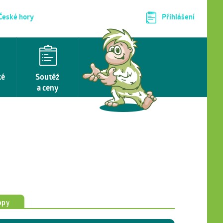
 České hory
Přihlášení
ké
Soutěž
a ceny
opy