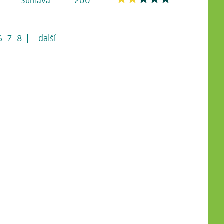
Šumava
200
6
7
8
|
další