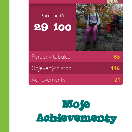
Počet bodů
29 100
65
Pořadí v tabulce
146
Objevených stop
21
Achievementy
Moje
Achievementy