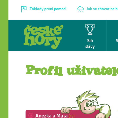
Základy první pomoci
Jak se chovat na 
Síň
slávy
Profil uživatel
Anezka a Mata
(18)