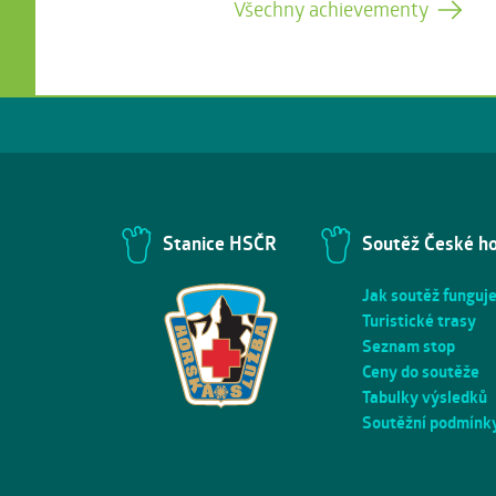
Všechny achievementy
Stanice HSČR
Soutěž České h
Jak soutěž funguj
Turistické trasy
Seznam stop
Ceny do soutěže
Tabulky výsledků
Soutěžní podmínk