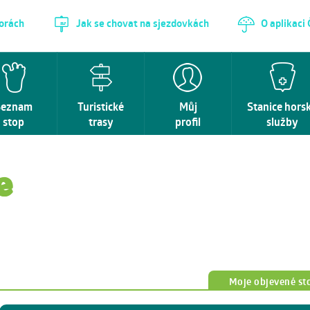
horách
Jak se chovat na sjezdovkách
O aplikaci
Seznam
Turistické
Můj
Stanice hors
stop
trasy
profil
služby
e
Moje objevené st