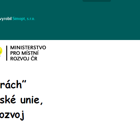
vyrobil
Simopt, s.r.o.