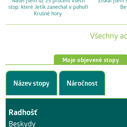
Našel jsem už 25 procent všech
Získal jsem 
stop, které Jetík zanechal v pohoří
Be
Krušné hory.
Všechny a
Moje objevené stopy
Název stopy
Náročnost
Radhošť
Beskydy