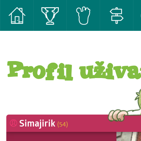
Profil uživa
Simajirik
(54)