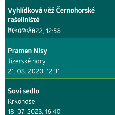
Vyhlídková věž Černohorské
rašeliniště
Krkonoše
29. 07. 2022, 12:58
Pramen Nisy
Jizerské hory
21. 08. 2020, 12:31
Soví sedlo
Krkonoše
18. 07. 2023, 16:40