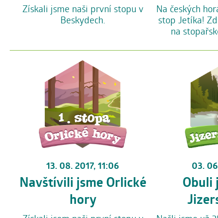
Na českých hor
Získali jsme naši první stopu v
stop Jetíka! Zd
Beskydech.
na stopařské
13. 08. 2017, 11:06
03. 06
Navštívili jsme Orlické
Obuli 
hory
Jizer