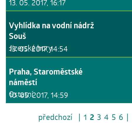
13. 05. 2017, 16:17
Vyhlídka na vodní nádrž
Souš
Jizerské hory
13. 05. 2017, 14:54
Praha, Staroměstské
náměstí
Ostatní
10. 05. 2017, 14:59
předchozí
|
1
2
3
4
5
6
|