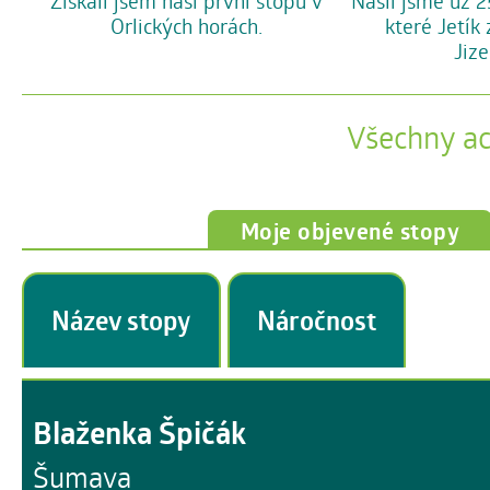
Získali jsem naši první stopu v
Našli jsme už 2
Orlických horách.
které Jetík
Jize
Všechny a
Moje objevené stopy
Název stopy
Náročnost
Blaženka Špičák
Šumava