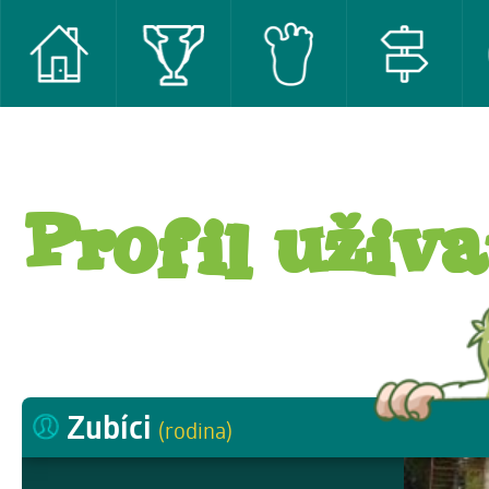
Profil uživa
Zubíci
(rodina)