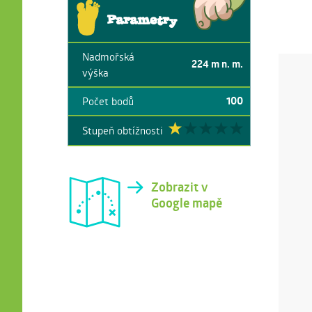
Parametry
Nadmořská
224
m n. m.
výška
100
Počet bodů
Stupeň obtížnosti
Zobrazit v
Google mapě