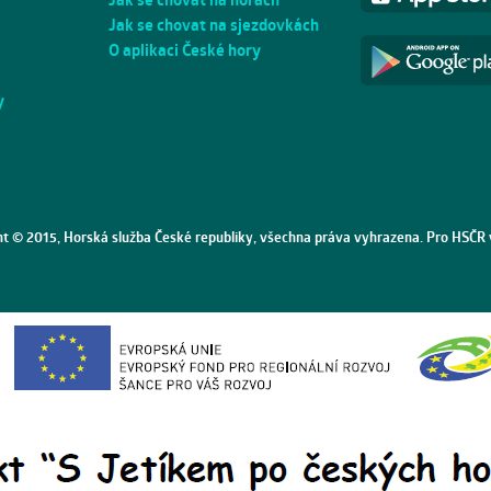
Jak se chovat na sjezdovkách
O aplikaci České hory
y
ht © 2015, Horská služba České republiky, všechna práva vyhrazena. Pro HSČR 