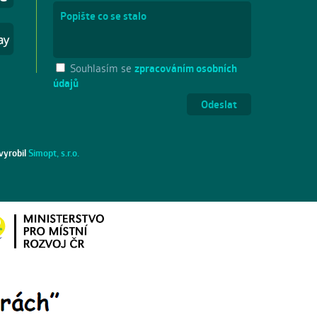
Souhlasím se
zpracováním osobních
údajů
vyrobil
Simopt, s.r.o.