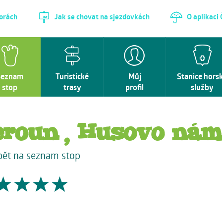
horách
Jak se chovat na sjezdovkách
O aplikaci
Seznam
Turistické
Můj
Stanice hors
stop
trasy
profil
služby
eroun, Husovo nám
pět na seznam stop