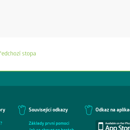
ředchozí stopa
ory
Související odkazy
Odkaz na aplika
e?
Základy první pomoci
Jak se chovat na horách