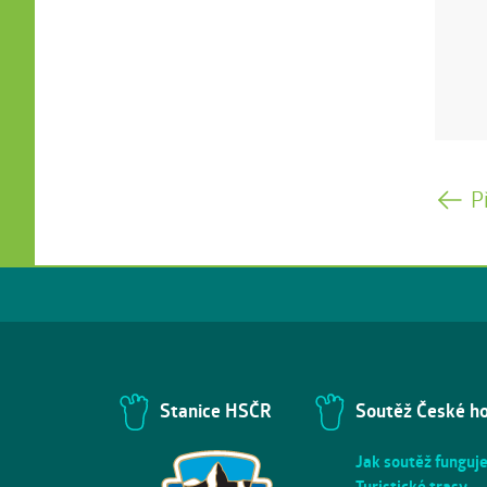
P
Stanice HSČR
Soutěž České h
Jak soutěž funguj
Turistické trasy