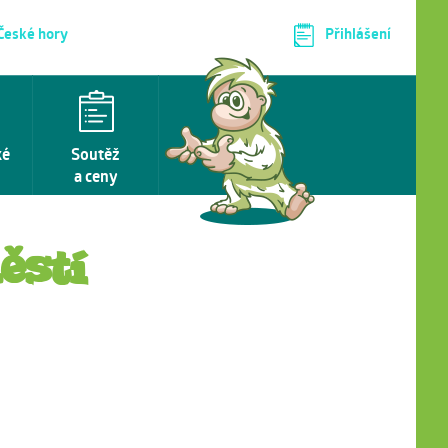
 České hory
Přihlášení
ké
Soutěž
a ceny
ěstí