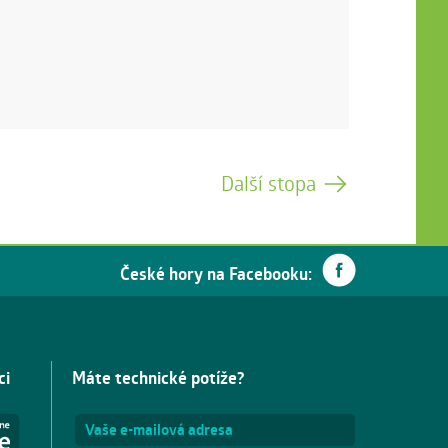
Další stopa
České hory na Facebooku:
ci
Máte technické potíže?