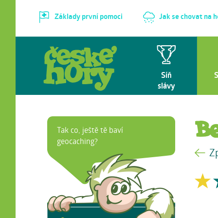
Základy první pomoci
Jak se chovat na 
Síň
slávy
B
Tak co, ještě tě baví
geocaching?
Z