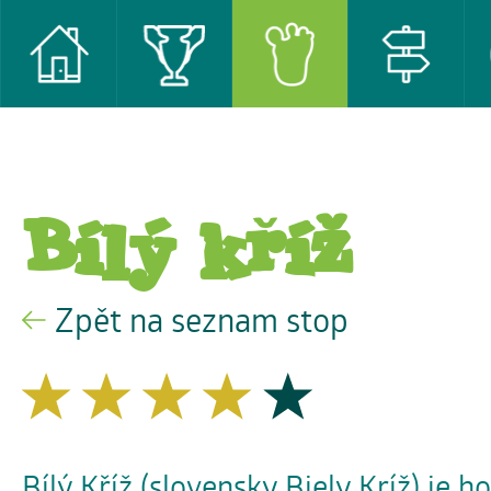
Bílý kříž
Zpět na seznam stop
Bílý Kříž (slovensky Biely Kríž) je h