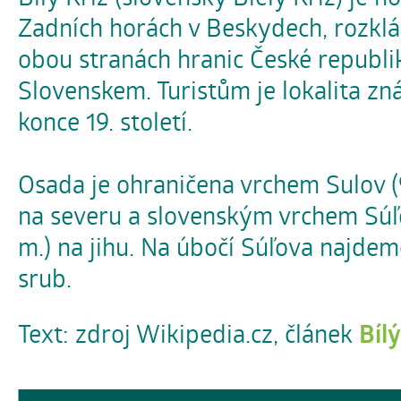
Zadních horách v Beskydech, rozklád
obou stranách hranic České republi
Slovenskem. Turistům je lokalita zn
konce 19. století.
Osada je ohraničena vrchem Sulov (
na severu a slovenským vrchem Súľ
m.) na jihu. Na úbočí Súľova najde
srub.
Text: zdroj Wikipedia.cz, článek
Bílý