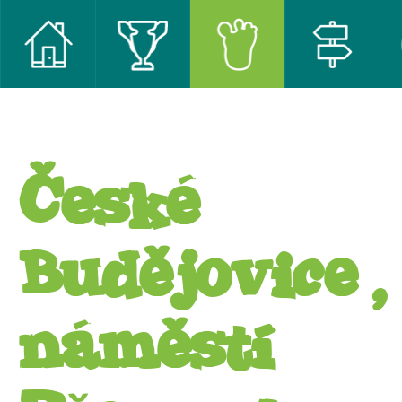
České
Budějovice,
náměstí