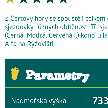
Z Čertovy hory se spouštějí celkem 
sjezdovky různých obtížností Tři sj
(Černá, Modrá, Červená I.) končí u 
Alfa na Rýžovišti.
Parametry
73
Nadmořská výška