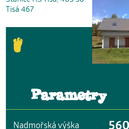
Tisá 467
Parametry
56
Nadmořská výška