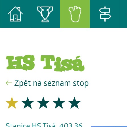
HS Tisá
Zpět na seznam stop
Stanice HS Tisá, 403 36