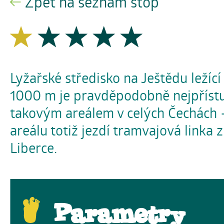
Zpět na seznam stop
Lyžařské středisko na Ještědu ležíc
1000 m je pravděpodobně nejpříst
takovým areálem v celých Čechách –
areálu totiž jezdí tramvajová linka 
Liberce.
Parametry