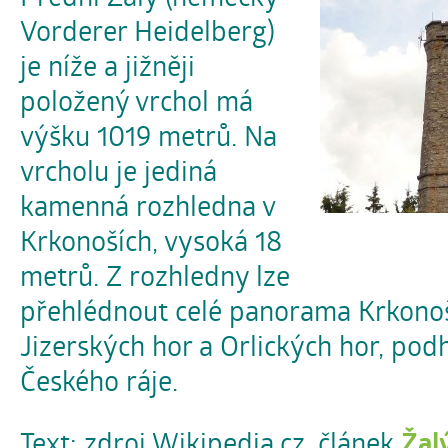
Vorderer Heidelberg)
je níže a jižněji
položený vrchol má
výšku 1019 metrů. Na
vrcholu je jediná
kamenná rozhledna v
Krkonoších, vysoká 18
metrů. Z rozhledny lze
přehlédnout celé panorama Krkonoš
Jizerských hor a Orlických hor, podh
Českého ráje.
Text: zdroj Wikipedia.cz, článek
Žal