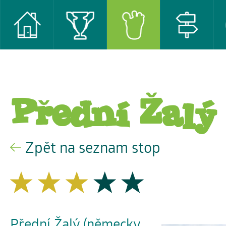
Přední Žalý
Zpět na seznam stop
Přední Žalý (německy