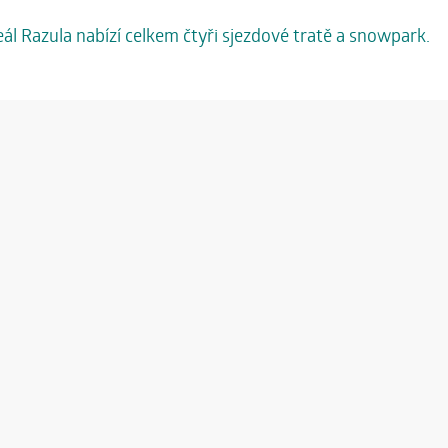
eál Razula nabízí celkem čtyři sjezdové tratě a snowpark.