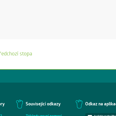
ředchozí stopa
ory
Související odkazy
Odkaz na aplika
e?
Základy první pomoci