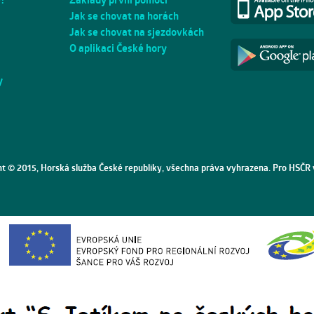
Jak se chovat na horách
Jak se chovat na sjezdovkách
O aplikaci České hory
y
ht © 2015, Horská služba České republiky, všechna práva vyhrazena. Pro HSČR 