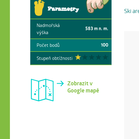
Parametry
Ski ar
Nadmořská
583
m n. m.
výška
100
Počet bodů
Stupeň obtížnosti
Zobrazit v
Google mapě