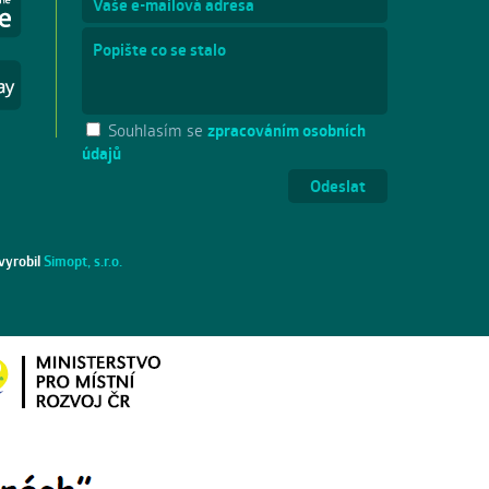
Souhlasím se
zpracováním osobních
údajů
vyrobil
Simopt, s.r.o.