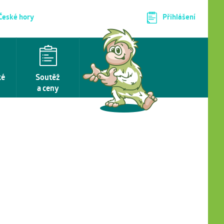
 České hory
Přihlášení
ké
Soutěž
a ceny