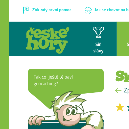
Základy první pomoci
Jak se chovat na 
Síň
slávy
Sk
Tak co, ještě tě baví
geocaching?
Z