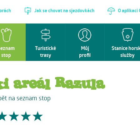
horách
Jak se chovat na sjezdovkách
O aplikaci
Seznam
Turistické
Můj
Stanice hors
stop
trasy
profil
služby
i areál Razula
pět na seznam stop