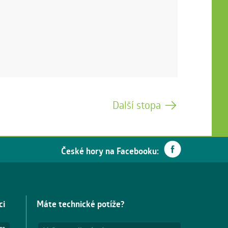
Další stopa
České hory na Facebooku:
ci
Máte technické potíže?