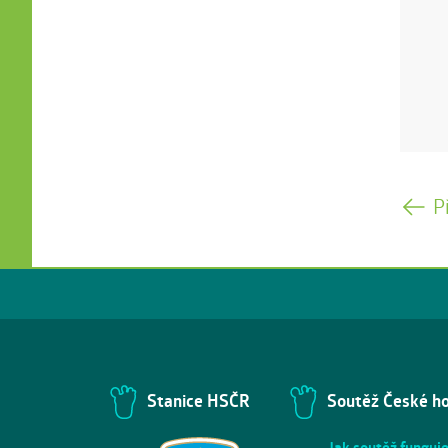
P
Stanice HSČR
Soutěž České h
Jak soutěž funguj