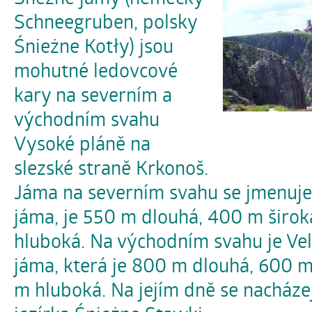
Schneegruben, polsky
Śnieżne Kotły) jsou
mohutné ledovcové
kary na severním a
východním svahu
Vysoké pláně na
slezské straně Krkonoš.
Jáma na severním svahu se jmenuj
jáma, je 550 m dlouhá, 400 m širo
hluboká. Na východním svahu je Ve
jáma, která je 800 m dlouhá, 600 m
m hluboká. Na jejím dně se nacháze