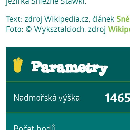
jezírka Śnieżne Stawki.
Text: zdroj Wikipedia.cz, článek
Sně
Foto: © Wyksztalcioch, zdroj
Wikip
Parametry
146
Nadmořská výška
Počet bodů