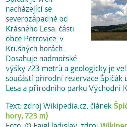
nacházející se
severozápadně od
Krásného Lesa, části
obce Petrovice, v
Krušných horách.
Dosahuje nadmořské
výšky 723 metrů a geologicky je veli
součástí přírodní rezervace Špičák
Lesa a přírodního parku Východní K
Text: zdroj Wikipedia.cz, článek
Špi
hory, 723 m)
Foto: © Faigl.ladislav, zdroj
Wikiped