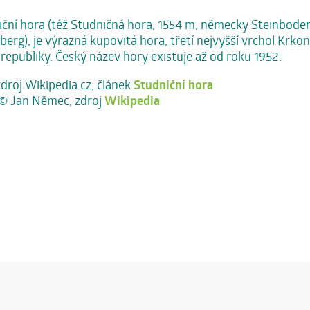
ční hora (též Studničná hora, 1554 m, německy Steinboden
erg), je výrazná kupovitá hora, třetí nejvyšší vrchol Krkon
republiky. Český název hory existuje až od roku 1952.
zdroj Wikipedia.cz, článek
Studniční hora
 © Jan Němec, zdroj
Wikipedia