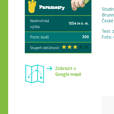
Parametry
Studni
Brunnb
České 
Nadmořská
1554
m n. m.
výška
Text: 
Foto:
300
Počet bodů
Stupeň obtížnosti
Zobrazit v
Google mapě