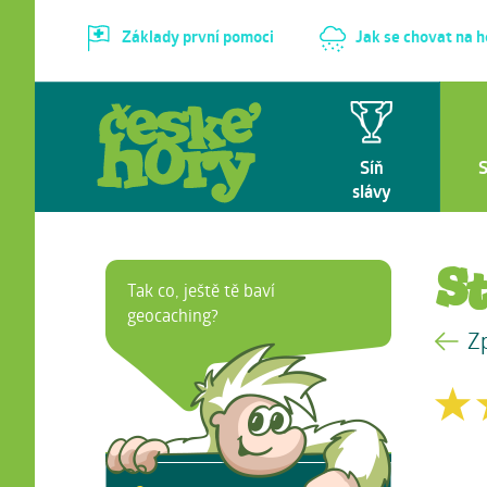
Základy první pomoci
Jak se chovat na 
Síň
slávy
S
Tak co, ještě tě baví
geocaching?
Z