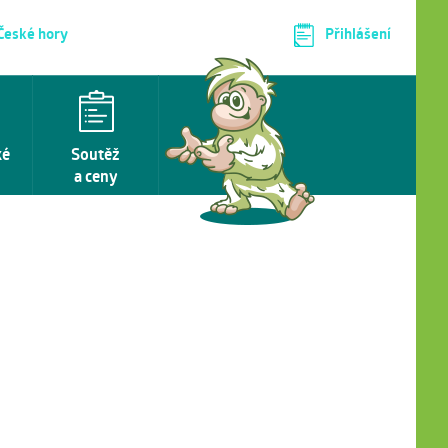
 České hory
Přihlášení
ké
Soutěž
a ceny