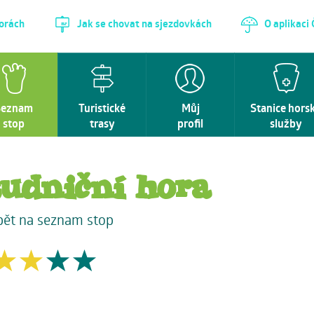
horách
Jak se chovat na sjezdovkách
O aplikaci
Seznam
Turistické
Můj
Stanice hors
stop
trasy
profil
služby
tudniční hora
pět na seznam stop