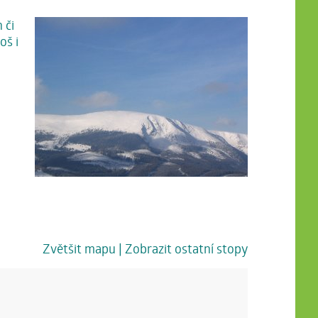
 či
oš i
Zvětšit mapu
| Zobrazit ostatní stopy