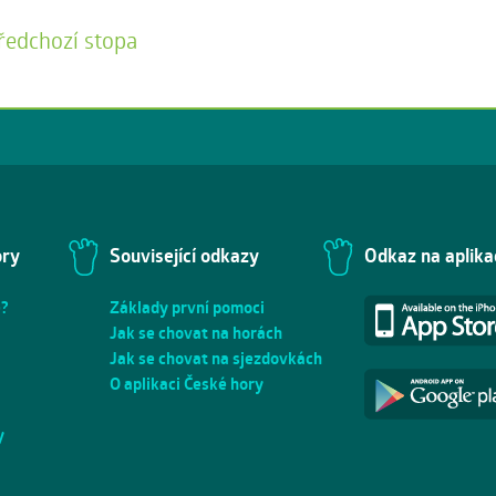
ředchozí stopa
ory
Související odkazy
Odkaz na aplika
e?
Základy první pomoci
Jak se chovat na horách
Jak se chovat na sjezdovkách
O aplikaci České hory
y