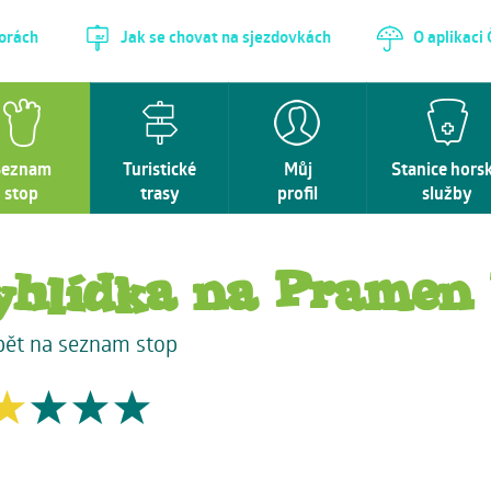
horách
Jak se chovat na sjezdovkách
O aplikaci
Seznam
Turistické
Můj
Stanice hors
stop
trasy
profil
služby
yhlídka na Pramen 
pět na seznam stop