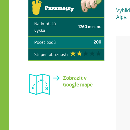
Parametry
Vyhlíd
Alpy.
Nadmořská
1260
m n. m.
výška
200
Počet bodů
Stupeň obtížnosti
Zobrazit v
Google mapě