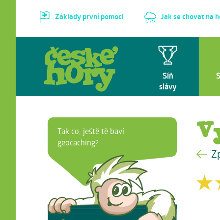
Základy první pomoci
Jak se chovat na 
Síň
slávy
V
Tak co, ještě tě baví
geocaching?
Z