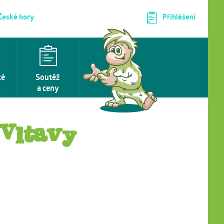
 České hory
Přihlášení
ké
Soutěž
a ceny
Vltavy