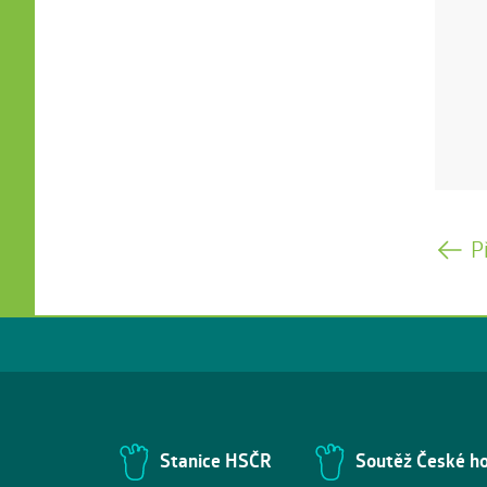
P
Stanice HSČR
Soutěž České h