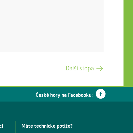
Další stopa
České hory na Facebooku:
ci
Máte technické potíže?