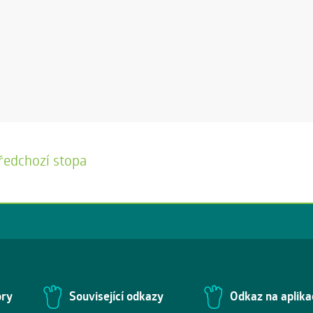
ředchozí stopa
ory
Související odkazy
Odkaz na aplika