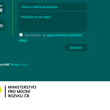
Souhlasím se
zpracováním osobních
údajů
vyrobil
Simopt, s.r.o.