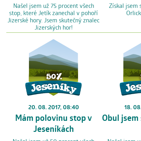
Našel jsem už 75 procent všech
Získal jsem 
stop, které Jetík zanechal v pohoří
Orlic
Jizerské hory. Jsem skutečný znalec
Jizerských hor!
20. 08. 2017, 08:40
18. 08
Mám polovinu stop v
Obul jsem 
Jeseníkách