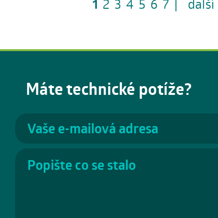
1
2
3
4
5
6
7
|
další
Máte technické potíže?