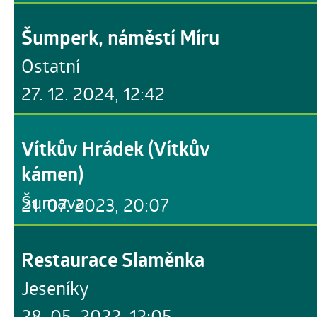
Šumperk, náměstí Míru
Ostatní
27. 12. 2024, 12:42
Vítkův Hrádek (Vítkův
kámen)
Šumava
21. 07. 2023, 20:07
Restaurace Slaměnka
Jeseníky
28. 05. 2022, 12:05