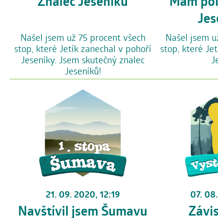
Znalec Jeseníků
Mám pol
Jes
Našel jsem už 75 procent všech
Našel jsem u
stop, které Jetík zanechal v pohoří
stop, které Je
Jeseníky. Jsem skutečný znalec
J
Jeseníků!
07. 08
21. 09. 2020, 12:19
Závis
Navštívil jsem Šumavu