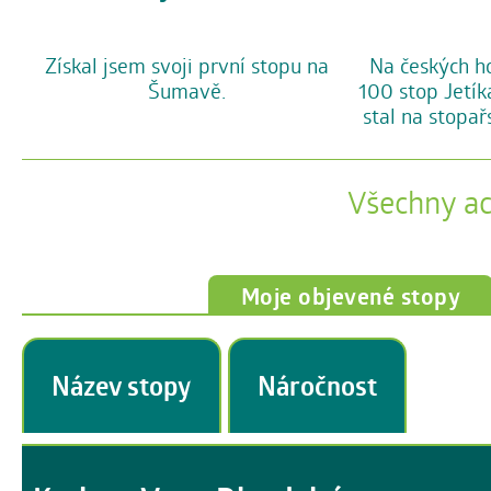
Na českých h
Získal jsem svoji první stopu na
100 stop Jetík
Šumavě.
stal na stopařs
Všechny a
Moje objevené stopy
Název stopy
Náročnost