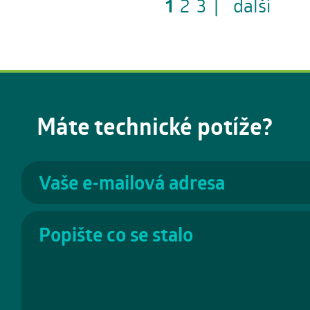
1
2
3
|
další
Máte technické potíže?