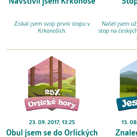
Stop
Navštívil jsem Krkonoše
Našel jsem už
Získal jsem svoji první stopu v
stop na českýc
Krkonoších.
23. 09. 2017, 13:25
13. 08
Obul jsem se do Orlických
Znale