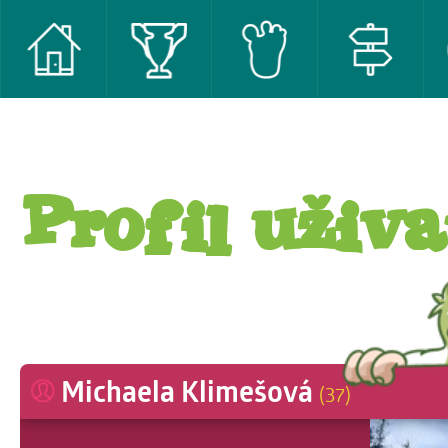
Profil uživa
Michaela Klimešová
(37)