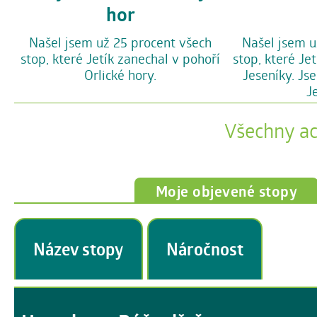
hor
Našel jsem už 25 procent všech
Našel jsem u
stop, které Jetík zanechal v pohoří
stop, které Je
Orlické hory.
Jeseníky. Js
J
Všechny a
Moje objevené stopy
Název stopy
Náročnost