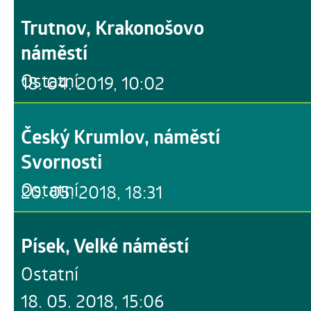
Trutnov, Krakonošovo
náměstí
Ostatní
18. 04. 2019, 10:02
Český Krumlov, náměstí
Svornosti
Ostatní
20. 05. 2018, 18:31
Písek, Velké náměstí
Ostatní
18. 05. 2018, 15:06