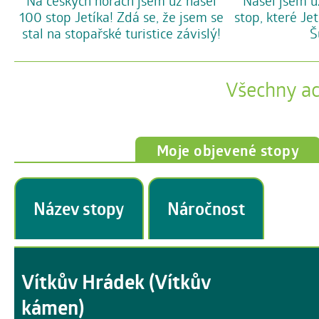
Na českých horách jsem už našel
Našel jsem u
100 stop Jetíka! Zdá se, že jsem se
stop, které Je
stal na stopařské turistice závislý!
Š
Všechny a
Moje objevené stopy
Název stopy
Náročnost
Vítkův Hrádek (Vítkův
kámen)