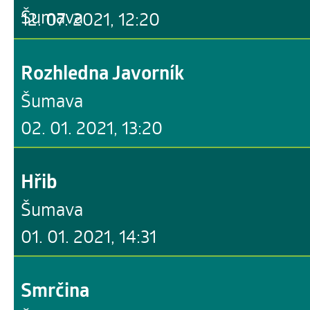
Šumava
12. 07. 2021, 12:20
Rozhledna Javorník
Šumava
02. 01. 2021, 13:20
Hřib
Šumava
01. 01. 2021, 14:31
Smrčina