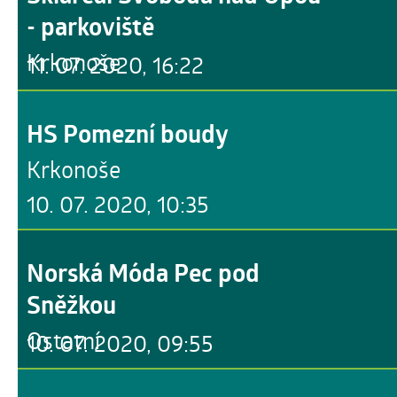
- parkoviště
Krkonoše
11. 07. 2020, 16:22
HS Pomezní boudy
Krkonoše
10. 07. 2020, 10:35
Norská Móda Pec pod
Sněžkou
Ostatní
10. 07. 2020, 09:55