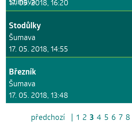
Šumava
17. 05. 2018, 16:20
Stodůlky
Šumava
17. 05. 2018, 14:55
Březník
Šumava
17. 05. 2018, 13:48
předchozí
|
1
2
3
4
5
6
7
8