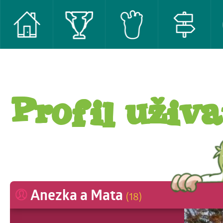
Profil uživa
Anezka a Mata
(18)