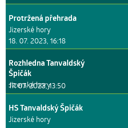
Protržená přehrada
Jizerské hory
18. 07. 2023, 16:18
Rozhledna Tanvaldský
Špičák
Jizerské hory
17. 07. 2023, 13:50
HS Tanvaldský Špičák
Jizerské hory