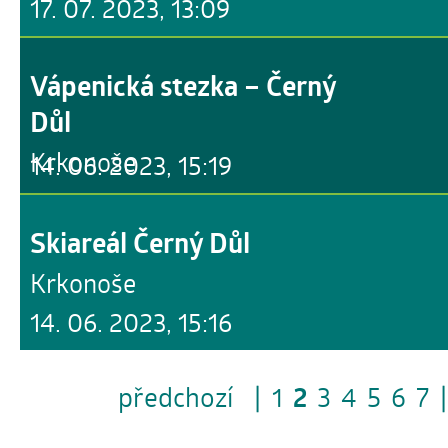
17. 07. 2023, 13:09
Vápenická stezka – Černý
Důl
Krkonoše
14. 06. 2023, 15:19
Skiareál Černý Důl
Krkonoše
14. 06. 2023, 15:16
předchozí
|
1
2
3
4
5
6
7