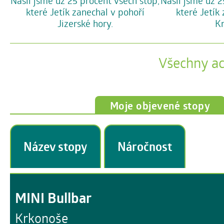
Našli jsme už 25 procent všech stop,
Našli jsme už 2
které Jetík zanechal v pohoří
které Jetík
Jizerské hory.
Kr
Všechny a
Moje objevené stopy
Název stopy
Náročnost
MINI Bullbar
Krkonoše