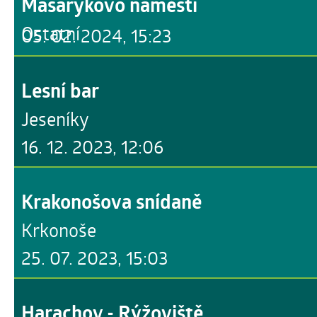
Masarykovo náměstí
Ostatní
05. 02. 2024, 15:23
Lesní bar
Jeseníky
16. 12. 2023, 12:06
Krakonošova snídaně
Krkonoše
25. 07. 2023, 15:03
Harachov - Rýžoviště