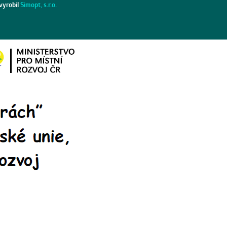
vyrobil
Simopt, s.r.o.