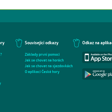
ory
Související odkazy
Odkaz na aplika
e?
Základy první pomoci
Jak se chovat na horách
Jak se chovat na sjezdovkách
O aplikaci České hory
y