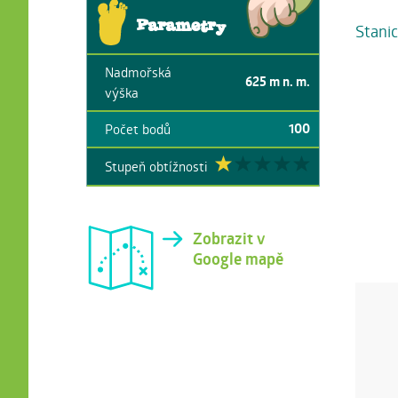
Parametry
Stani
Nadmořská
625
m n. m.
výška
100
Počet bodů
Stupeň obtížnosti
Zobrazit v
Google mapě