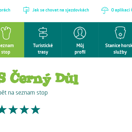
horách
Jak se chovat na sjezdovkách
O aplikaci
Seznam
Turistické
Můj
Stanice hors
stop
trasy
profil
služby
S Černý Důl
pět na seznam stop