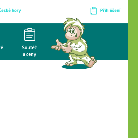
 České hory
Přihlášení
ké
Soutěž
a ceny