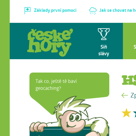
Základy první pomoci
Jak se chovat na 
Síň
slávy
H
Tak co, ještě tě baví
geocaching?
Z