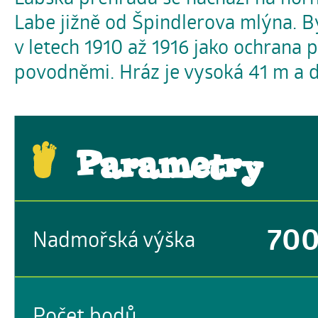
Labe jižně od Špindlerova mlýna. B
v letech 1910 až 1916 jako ochrana 
povodněmi. Hráz je vysoká 41 m a 
Parametry
70
Nadmořská výška
Počet bodů