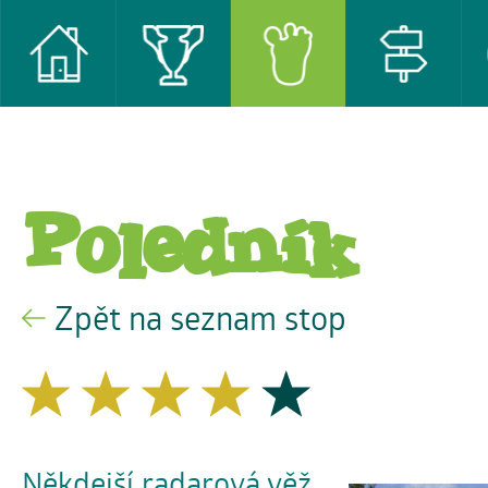
Poledník
Zpět na seznam stop
Někdejší radarová věž