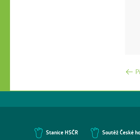
P
Stanice HSČR
Soutěž České h