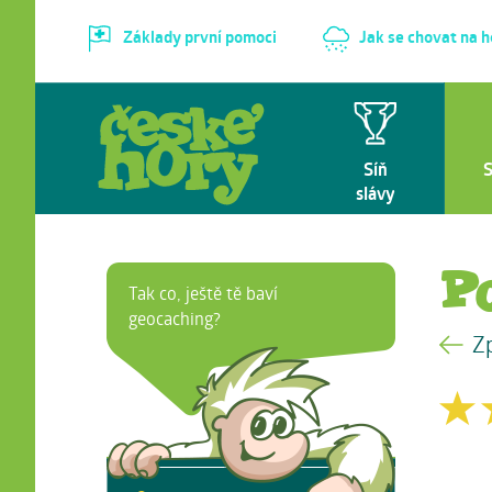
Základy první pomoci
Jak se chovat na 
Síň
slávy
P
Tak co, ještě tě baví
geocaching?
Z