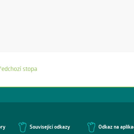
ředchozí stopa
ory
Související odkazy
Odkaz na aplika