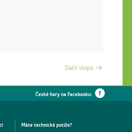
Další stopa
České hory na Facebooku:
ci
Máte technické potíže?