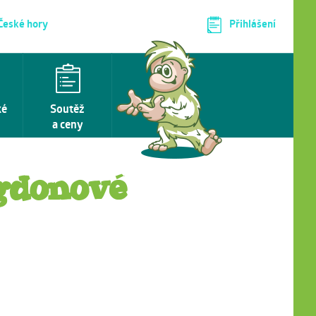
 České hory
Přihlášení
ké
Soutěž
a ceny
gdonové