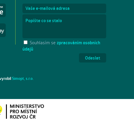
Souhlasím se
zpracováním osobních
údajů
vyrobil
Simopt, s.r.o.