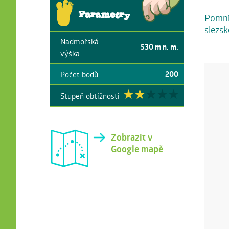
Parametry
Pomník
slezsk
Nadmořská
530
m n. m.
výška
200
Počet bodů
Stupeň obtížnosti
Zobrazit v
Google mapě