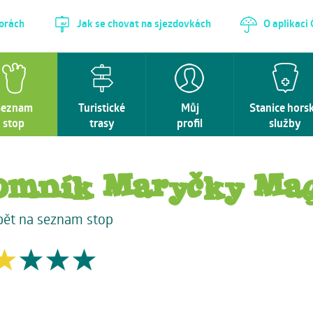
horách
Jak se chovat na sjezdovkách
O aplikaci
Seznam
Turistické
Můj
Stanice hors
stop
trasy
profil
služby
omník Maryčky Ma
pět na seznam stop