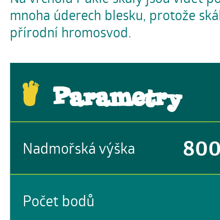
mnoha úderech blesku, protože skál
přírodní hromosvod.
Parametry
80
Nadmořská výška
Počet bodů