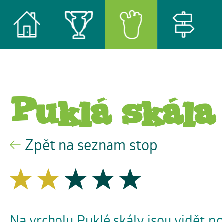
Puklá skála
Zpět na seznam stop
Na vrcholu Puklé skály jsou vidět p