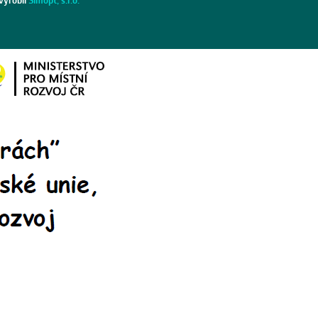
vyrobil
Simopt, s.r.o.