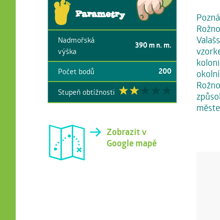
Parametry
Poznáv
Rožnov
Valaš
Nadmořská
390
m n. m.
vzorke
výška
koloni
200
Počet bodů
okolní
Rožnov
Stupeň obtížnosti
způso
měste
Zobrazit v
Google mapě