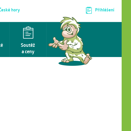
 České hory
Přihlášení
ké
Soutěž
a ceny