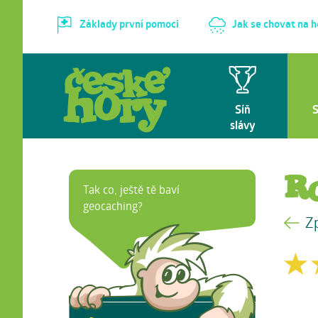
Základy první pomoci
Jak se chovat na 
Síň
slávy
R
Tak co, ještě tě baví
geocaching?
Z