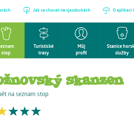
horách
Jak se chovat na sjezdovkách
O aplikaci
Seznam
Turistické
Můj
Stanice hors
stop
trasy
profil
služby
ožnovský skanzen
pět na seznam stop