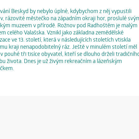
ání Beskyd by nebylo úplné, kdybychom z něj vypustili
, rázovité městečko na západním okraji hor, proslulé svý
ským muzeem v přírodě. Rožnov pod Radhoštěm je malým
m celého Valašska. Vznikl jako základna zemědělské
zace ve 13. století, která v následujících stoletích vtiskla
mu kraji nenapodobitelný ráz. Ještě v minulém století měl
 pouhé tři tisíce obyvatel, kteří se dlouho drželi tradičníh
bu života. Dnes je už živým rekreačním a lázeňským
čkem.