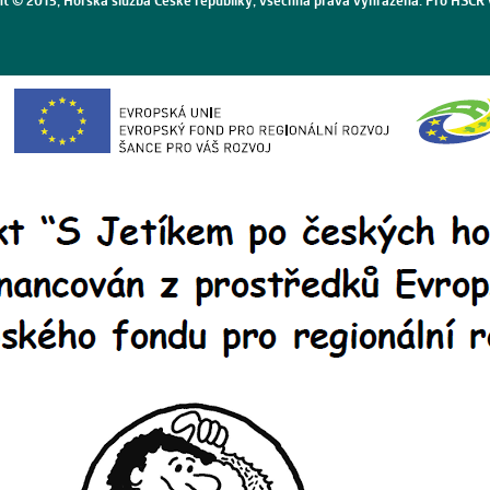
ht © 2015, Horská služba České republiky, všechna práva vyhrazena. Pro HSČR 