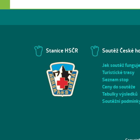
Stanice HSČR
Soutěž České h
Jak soutěž funguj
Turistické trasy
Seznam stop
Ceny do soutěže
Tabulky výsledků
Soutěžní podmínk