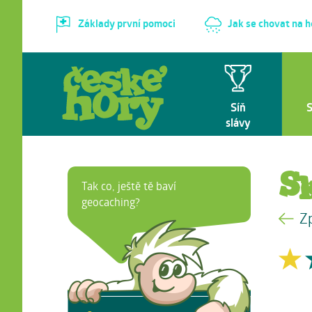
Základy první pomoci
Jak se chovat na 
Síň
slávy
S
Tak co, ještě tě baví
geocaching?
Z