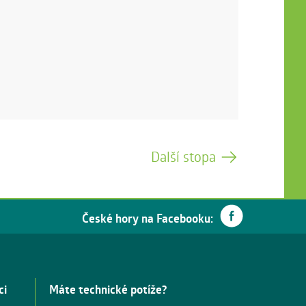
Další stopa
České hory na Facebooku:
ci
Máte technické potíže?