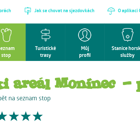
horách
Jak se chovat na sjezdovkách
O aplikaci
Seznam
Turistické
Můj
Stanice hors
stop
trasy
profil
služby
ki areál Monínec - 
pět na seznam stop