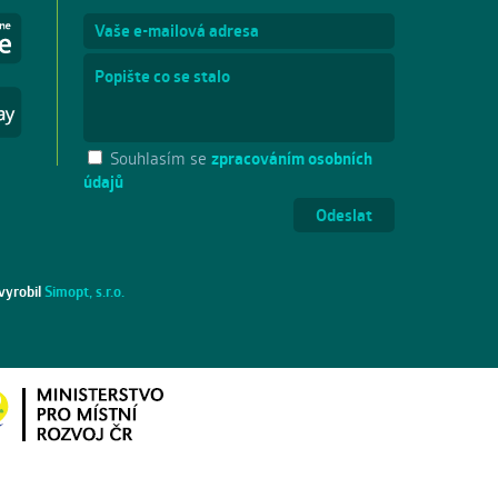
Souhlasím se
zpracováním osobních
údajů
vyrobil
Simopt, s.r.o.