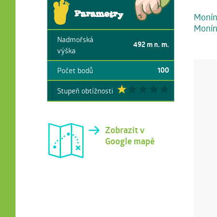
Parametry
Moníne
Monínc
Nadmořská
492
m n. m.
výška
100
Počet bodů
Stupeň obtížnosti
Zobrazit v
Google mapě