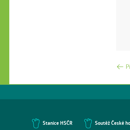
P
Stanice HSČR
Soutěž České h