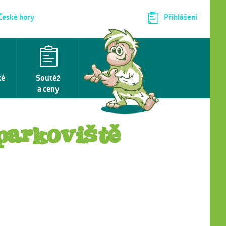
 České hory
Přihlášení
ké
Soutěž
a ceny
parkoviště