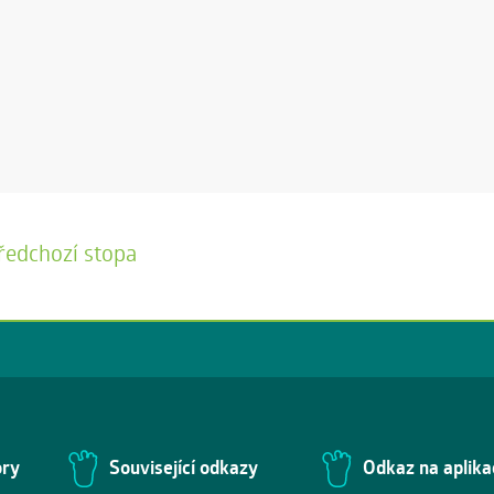
ředchozí stopa
ory
Související odkazy
Odkaz na aplika