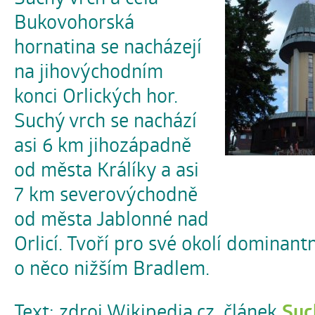
Bukovohorská
hornatina se nacházejí
na jihovýchodním
konci Orlických hor.
Suchý vrch se nachází
asi 6 km jihozápadně
od města Králíky a asi
7 km severovýchodně
od města Jablonné nad
Orlicí. Tvoří pro své okolí dominant
o něco nižším Bradlem.
Text: zdroj Wikipedia.cz, článek
Suc