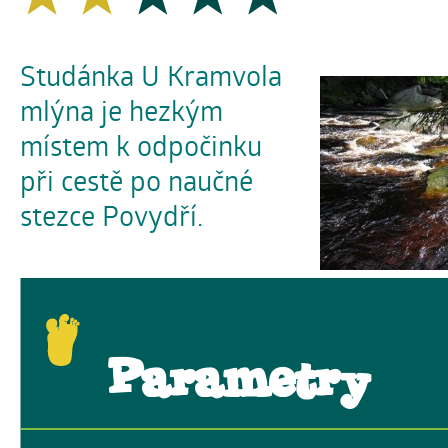
Studánka U Kramvola
mlýna je hezkým
místem k odpočinku
při cestě po naučné
stezce Povydří.
Parametry