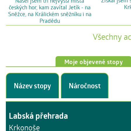
Získal jsem 
Našel jsem tři nejvyšší místa
Kr
českých hor, kam zavítal Jetík - na
Sněžce, na Králickém sněžníku i na
Pradědu
Všechny a
Moje objevené stopy
Název stopy
Náročnost
Labská přehrada
Krkonoše