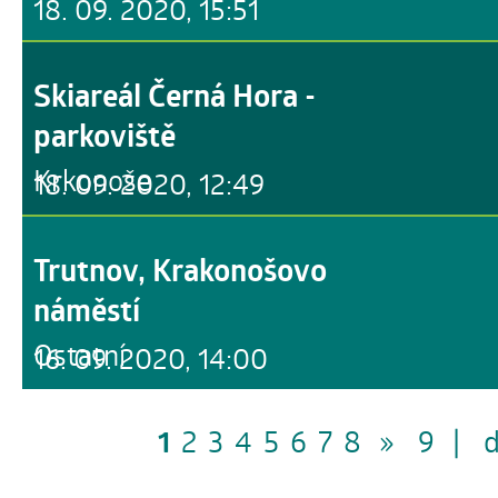
18. 09. 2020, 15:51
Skiareál Černá Hora -
parkoviště
Krkonoše
18. 09. 2020, 12:49
Trutnov, Krakonošovo
náměstí
Ostatní
16. 09. 2020, 14:00
1
2
3
4
5
6
7
8
»
9
|
d