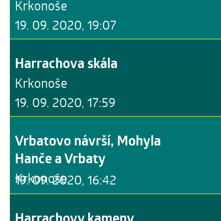
Krkonoše
19. 09. 2020, 19:07
Harrachova skála
Krkonoše
19. 09. 2020, 17:59
Vrbatovo návrší, Mohyla
Hanče a Vrbaty
Krkonoše
19. 09. 2020, 16:42
Harrachovy kameny