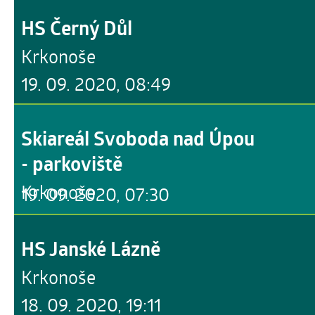
HS Černý Důl
Krkonoše
19. 09. 2020, 08:49
Skiareál Svoboda nad Úpou
- parkoviště
Krkonoše
19. 09. 2020, 07:30
HS Janské Lázně
Krkonoše
18. 09. 2020, 19:11