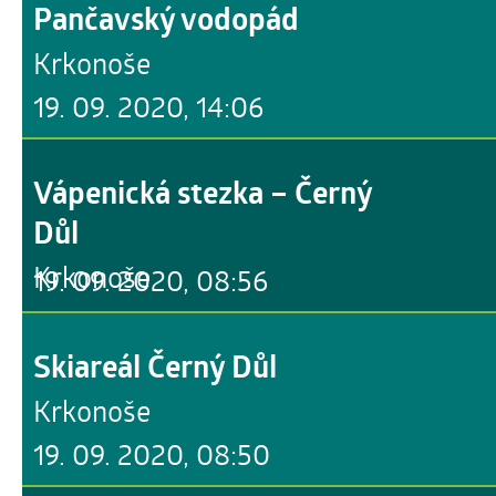
Pančavský vodopád
Krkonoše
19. 09. 2020, 14:06
Vápenická stezka – Černý
Důl
Krkonoše
19. 09. 2020, 08:56
Skiareál Černý Důl
Krkonoše
19. 09. 2020, 08:50