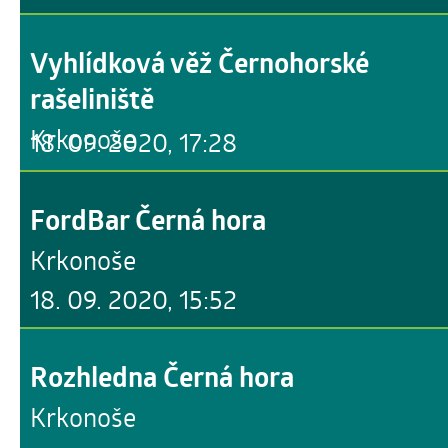
Vyhlídková věž Černohorské
rašeliniště
Krkonoše
18. 09. 2020, 17:28
FordBar Černá hora
Krkonoše
18. 09. 2020, 15:52
Rozhledna Černá hora
Krkonoše