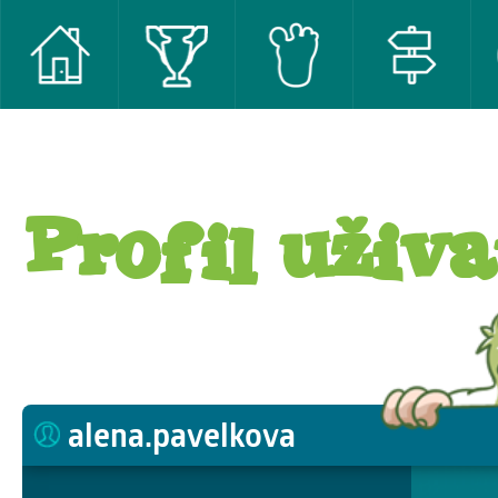
Profil uživa
alena.pavelkova