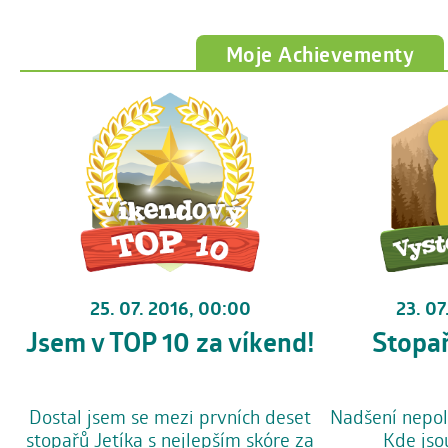
Moje Achievementy
25. 07. 2016, 00:00
23. 07
Jsem v TOP 10 za víkend!
Stopa
Dostal jsem se mezi prvních deset
Nadšení nepol
stopařů Jetíka s nejlepším skóre za
Kde jso