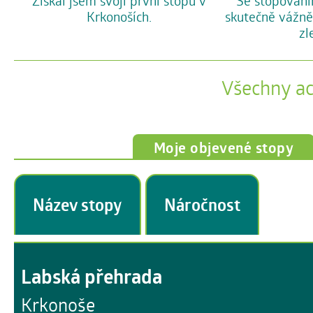
Se stopování
Získal jsem svoji první stopu v
skutečně vážně
Krkonoších.
zl
Všechny a
Moje objevené stopy
Název stopy
Náročnost
Labská přehrada
Krkonoše