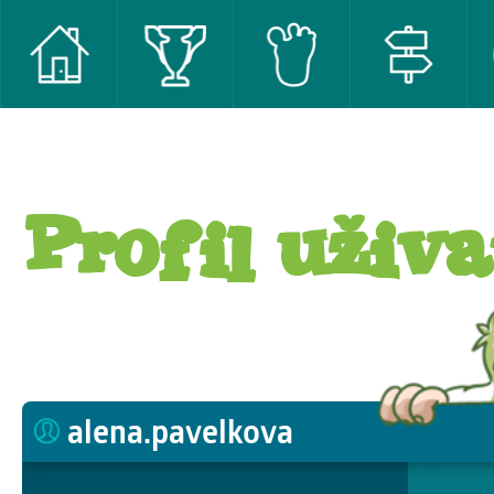
Profil uživa
alena.pavelkova