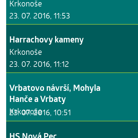
Krkonoše
23. 07. 2016, 11:53
Harrachovy kameny
Krkonoše
23. 07. 2016, 11:12
Vrbatovo návrší, Mohyla
Hanče a Vrbaty
Krkonoše
23. 07. 2016, 10:51
HS Nová Pec