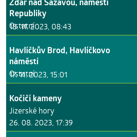
Žďár nad Sázavou, náměstí
Republiky
Ostatní
18. 11. 2023, 08:43
Havlíčkův Brod, Havlíčkovo
náměstí
Ostatní
17. 11. 2023, 15:01
Kočičí kameny
Jizerské hory
26. 08. 2023, 17:39