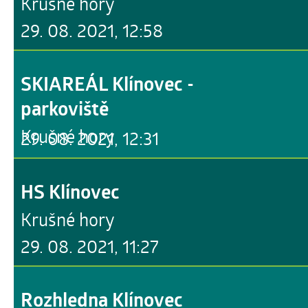
Krušné hory
29. 08. 2021, 12:58
SKIAREÁL Klínovec -
parkoviště
Krušné hory
29. 08. 2021, 12:31
HS Klínovec
Krušné hory
29. 08. 2021, 11:27
Rozhledna Klínovec