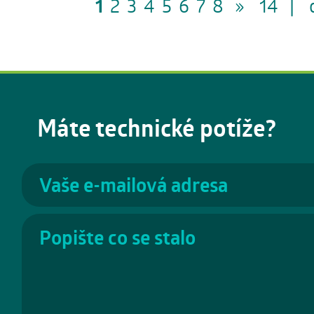
1
2
3
4
5
6
7
8
»
14
|
Máte technické potíže?