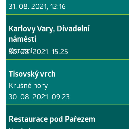
31. 08. 2021, 12:16
Karlovy Vary, Divadelní
náměstí
Ostatní
30. 08. 2021, 15:25
Tisovský vrch
Krušné hory
30. 08. 2021, 09:23
Restaurace pod Pařezem