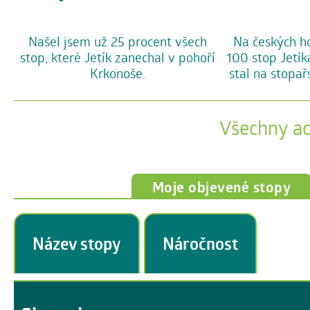
Na českých h
Našel jsem už 25 procent všech
100 stop Jetík
stop, které Jetík zanechal v pohoří
stal na stopařs
Krkonoše.
Všechny a
Moje objevené stopy
Název stopy
Náročnost