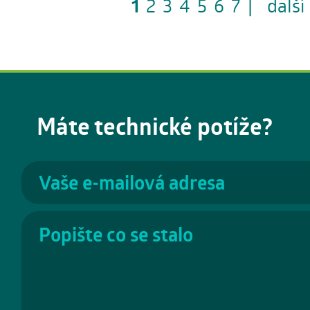
1
2
3
4
5
6
7
|
další
Máte technické potíže?