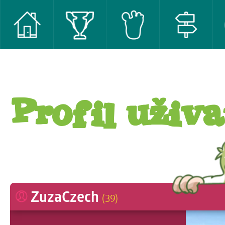
Profil uživa
ZuzaCzech
(39)