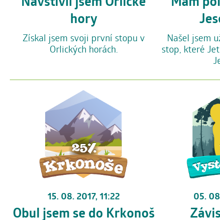
Navštívil jsem Orlické
Mám pol
hory
Jes
Získal jsem svoji první stopu v
Našel jsem u
Orlických horách.
stop, které Je
J
05. 08
15. 08. 2017, 11:22
Závis
Obul jsem se do Krkonoš