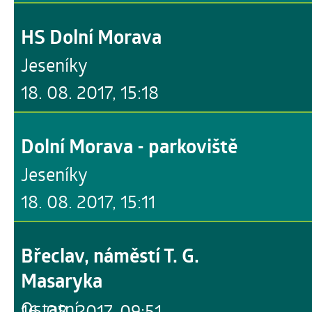
HS Dolní Morava
Jeseníky
18. 08. 2017, 15:18
Dolní Morava - parkoviště
Jeseníky
18. 08. 2017, 15:11
Břeclav, náměstí T. G.
Masaryka
Ostatní
16. 08. 2017, 09:51