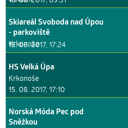
Skiareál Svoboda nad Úpou
- parkoviště
Krkonoše
15. 08. 2017, 17:24
HS Velká Úpa
Krkonoše
15. 08. 2017, 17:10
Norská Móda Pec pod
Sněžkou