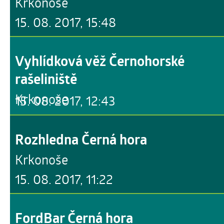
Krkonoše
15. 08. 2017, 15:48
Vyhlídková věž Černohorské
rašeliniště
Krkonoše
15. 08. 2017, 12:43
Rozhledna Černá hora
Krkonoše
15. 08. 2017, 11:22
FordBar Černá hora