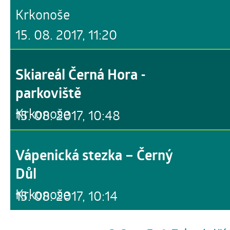
Krkonoše
15. 08. 2017, 11:20
Skiareál Černá Hora -
parkoviště
Krkonoše
15. 08. 2017, 10:48
Vápenická stezka – Černý
Důl
Krkonoše
15. 08. 2017, 10:14