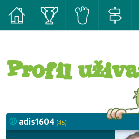
Profil uživa
adis1604
(45)