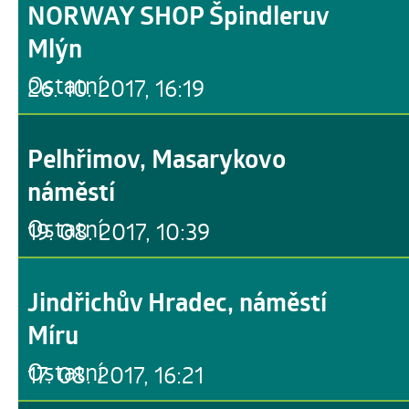
NORWAY SHOP Špindleruv
Mlýn
Ostatní
26. 10. 2017, 16:19
Pelhřimov, Masarykovo
náměstí
Ostatní
19. 08. 2017, 10:39
Jindřichův Hradec, náměstí
Míru
Ostatní
17. 08. 2017, 16:21