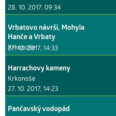
28. 10. 2017, 09:34
Vrbatovo návrší, Mohyla
Hanče a Vrbaty
Krkonoše
27. 10. 2017, 14:33
Harrachovy kameny
Krkonoše
27. 10. 2017, 14:23
Pančavský vodopád