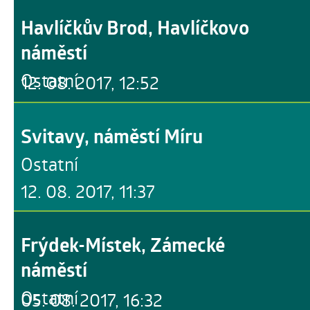
Havlíčkův Brod, Havlíčkovo
náměstí
Ostatní
12. 08. 2017, 12:52
Svitavy, náměstí Míru
Ostatní
12. 08. 2017, 11:37
Frýdek-Místek, Zámecké
náměstí
Ostatní
05. 08. 2017, 16:32