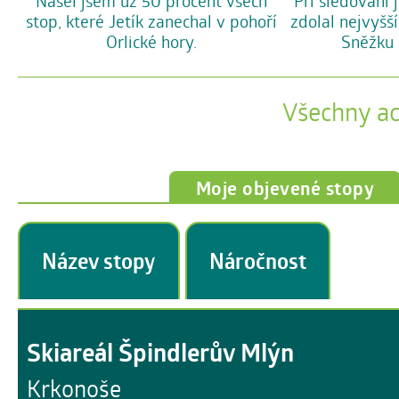
Našel jsem už 50 procent všech
Při sledování 
stop, které Jetík zanechal v pohoří
zdolal nejvyšší
Orlické hory.
Sněžku 
Všechny a
Moje objevené stopy
Název stopy
Náročnost
Skiareál Špindlerův Mlýn
Krkonoše