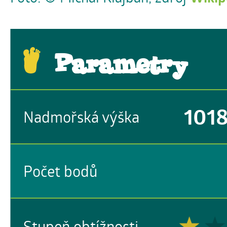
Parametry
101
Nadmořská výška
Počet bodů
Stupeň obtížnosti