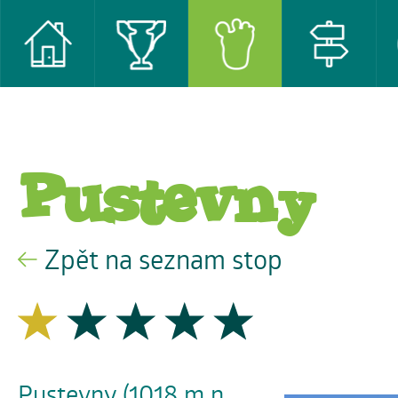
Pustevny
Zpět na seznam stop
Pustevny (1018 m n.