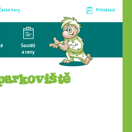
 České hory
Přihlášení
ké
Soutěž
a ceny
parkoviště