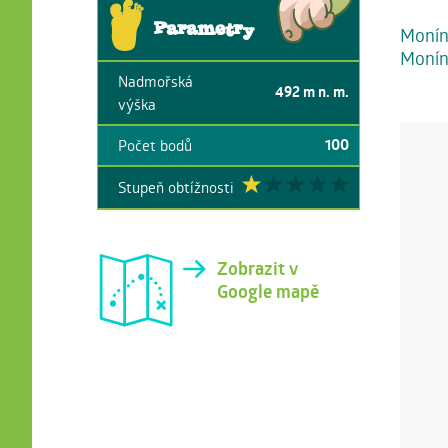
Parametry
Moníne
Monínc
Nadmořská
492
m n. m.
výška
100
Počet bodů
Stupeň obtížnosti
Zobrazit v
Google mapě