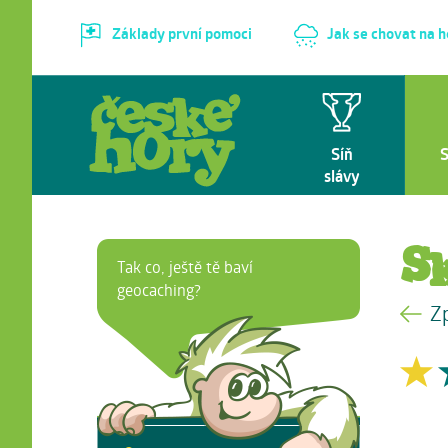
Základy první pomoci
Jak se chovat na 
Síň
slávy
S
Tak co, ještě tě baví
geocaching?
Z