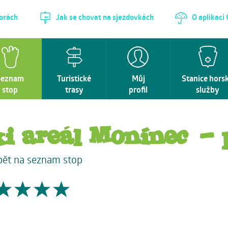
horách
Jak se chovat na sjezdovkách
O aplikaci
Seznam
Turistické
Můj
Stanice hors
stop
trasy
profil
služby
ki areál Monínec - 
pět na seznam stop