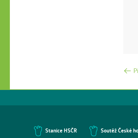
P
Stanice HSČR
Soutěž České h