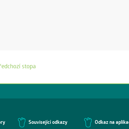
ředchozí stopa
ory
Související odkazy
Odkaz na aplika