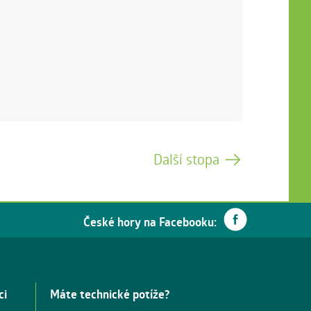
Další stopa
České hory na Facebooku:
ci
Máte technické potíže?