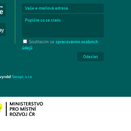
Souhlasím se
zpracováním osobních
údajů
vyrobil
Simopt, s.r.o.