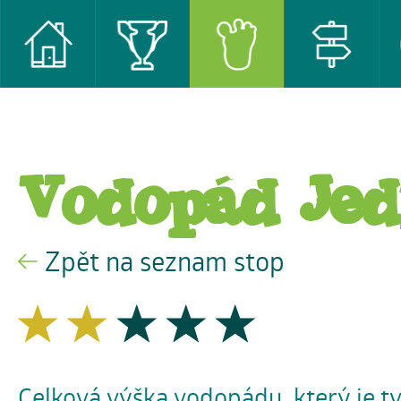
Vodopád Jed
Zpět na seznam stop
Celková výška vodopádu, který je t