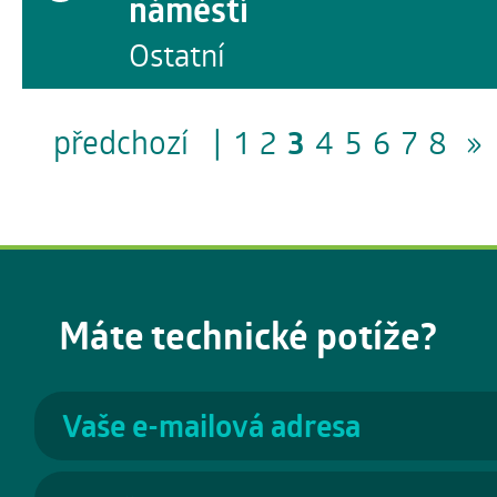
náměstí
Ostatní
předchozí
|
1
2
3
4
5
6
7
8
»
Máte technické potíže?