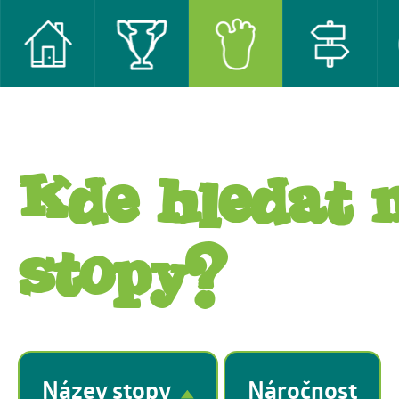
Kde hledat 
stopy?
Název stopy
Náročnost