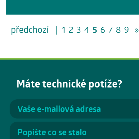
předchozí
|
1
2
3
4
5
6
7
8
9
»
Máte technické potíže?