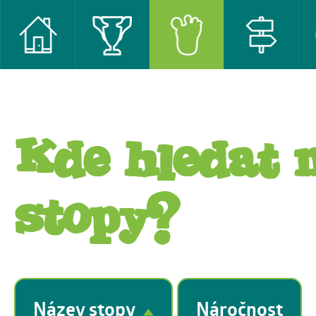
Kde hledat 
stopy?
Název stopy
Náročnost