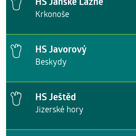
HS Janské Lázně
Krkonoše
HS Javorový
Beskydy
HS Ještěd
Jizerské hory