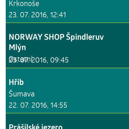
Krkonoše
23. 07. 2016, 12:41
NORWAY SHOP Špindleruv
Mlýn
Ostatní
23. 07. 2016, 09:45
Hřib
Šumava
22. 07. 2016, 14:55
Prášilské jezero