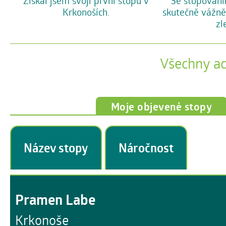
Se stopování
Získal jsem svoji první stopu v
skutečně vážně
Krkonoších.
zl
Všechny a
Moje objevené stopy
Název stopy
Náročnost
Pramen Labe
Krkonoše