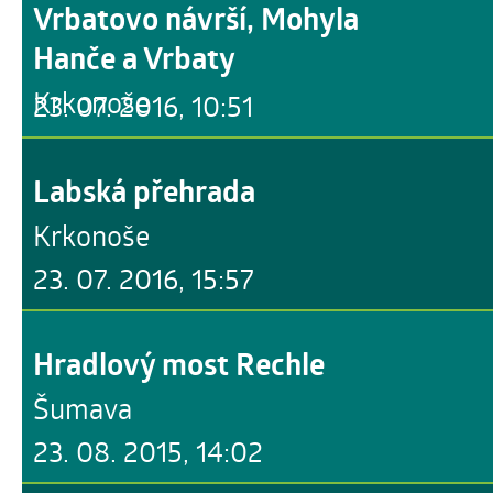
Vrbatovo návrší, Mohyla
Hanče a Vrbaty
Krkonoše
23. 07. 2016, 10:51
Labská přehrada
Krkonoše
23. 07. 2016, 15:57
Hradlový most Rechle
Šumava
23. 08. 2015, 14:02