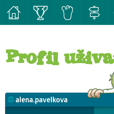
Profil uživa
alena.pavelkova