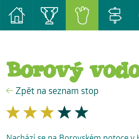
Borový vod
Zpět na seznam stop
Nachází se na Borovském potoce v